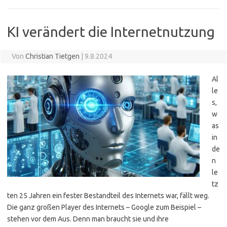
KI verändert die Internetnutzung
Von
Christian Tietgen
|
9.8.2024
Al
le
s,
w
as
in
de
n
le
tz
ten 25 Jahren ein fester Bestandteil des Internets war, fällt weg.
Die ganz großen Player des Internets – Google zum Beispiel –
stehen vor dem Aus. Denn man braucht sie und ihre