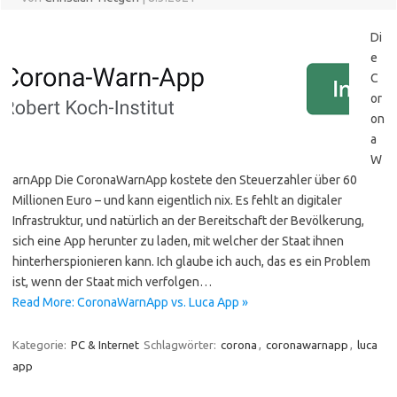
Di
e
C
or
on
a
W
arnApp Die CoronaWarnApp kostete den Steuerzahler über 60
Millionen Euro – und kann eigentlich nix. Es fehlt an digitaler
Infrastruktur, und natürlich an der Bereitschaft der Bevölkerung,
sich eine App herunter zu laden, mit welcher der Staat ihnen
hinterherspionieren kann. Ich glaube ich auch, das es ein Problem
ist, wenn der Staat mich verfolgen…
Read More: CoronaWarnApp vs. Luca App »
Kategorie:
PC & Internet
Schlagwörter:
corona
,
coronawarnapp
,
luca
app