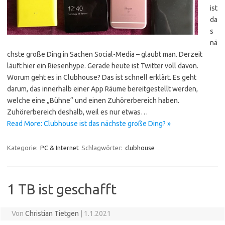
ist
da
s
nä
chste große Ding in Sachen Social-Media – glaubt man. Derzeit
läuft hier ein Riesenhype. Gerade heute ist Twitter voll davon.
Worum geht es in Clubhouse? Das ist schnell erklärt. Es geht
darum, das innerhalb einer App Räume bereitgestellt werden,
welche eine „Bühne“ und einen Zuhörerbereich haben.
Zuhörerbereich deshalb, weil es nur etwas…
Read More: Clubhouse ist das nächste große Ding? »
Kategorie:
PC & Internet
Schlagwörter:
clubhouse
1 TB ist geschafft
Von
Christian Tietgen
|
1.1.2021