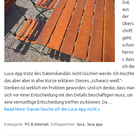
Gut,
aus
der
Übers
chrift
geht
schon
hervo
r, dass
ich die
Luca-App trotz des Datenskandals nicht löschen werde. Ich möchte
das aber aber in aller Kürze erklären. Dieses „schwarz-weiß“-
Denken ist wirklich ein Problem geworden. Und ich denke, dass man
sich vor einer Entscheidung mit den Details beschäftigen muss, um
eine vernünftige Entscheidung treffen zu können. Da…
Read More: Darum lösche ich die Luca-App nicht »
Kategorie:
PC & Internet
Schlagwörter:
luca
,
luca app