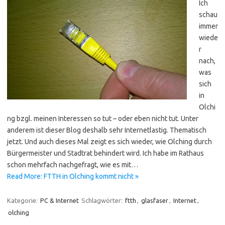
Ich
schau
immer
wiede
r
nach,
was
sich
in
Olchi
ng bzgl. meinen Interessen so tut – oder eben nicht tut. Unter
anderem ist dieser Blog deshalb sehr Internetlastig. Thematisch
jetzt. Und auch dieses Mal zeigt es sich wieder, wie Olching durch
Bürgermeister und Stadtrat behindert wird. Ich habe im Rathaus
schon mehrfach nachgefragt, wie es mit…
Read More: FTTH in Olching kommt nicht »
Kategorie:
PC & Internet
Schlagwörter:
ftth
,
glasfaser
,
Internet
,
olching