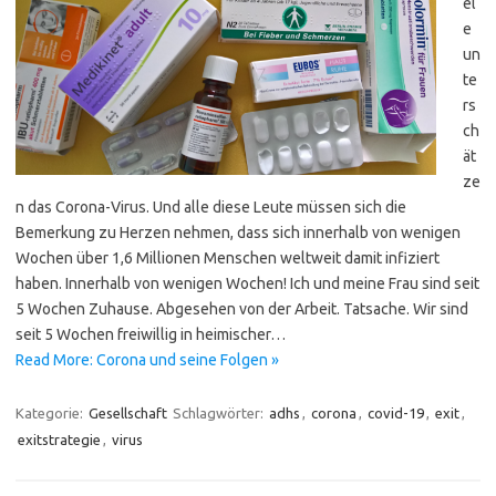
el
e
un
te
rs
ch
ät
ze
n das Corona-Virus. Und alle diese Leute müssen sich die
Bemerkung zu Herzen nehmen, dass sich innerhalb von wenigen
Wochen über 1,6 Millionen Menschen weltweit damit infiziert
haben. Innerhalb von wenigen Wochen! Ich und meine Frau sind seit
5 Wochen Zuhause. Abgesehen von der Arbeit. Tatsache. Wir sind
seit 5 Wochen freiwillig in heimischer…
Read More: Corona und seine Folgen »
Kategorie:
Gesellschaft
Schlagwörter:
adhs
,
corona
,
covid-19
,
exit
,
exitstrategie
,
virus