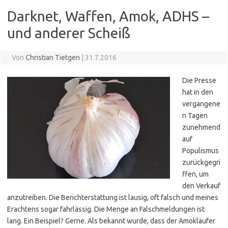
Darknet, Waffen, Amok, ADHS –
und anderer Scheiß
Von
Christian Tietgen
|
31.7.2016
Die Presse
hat in den
vergangene
n Tagen
zunehmend
auf
Populismus
zurückgegri
ffen, um
den Verkauf
anzutreiben. Die Berichterstattung ist lausig, oft falsch und meines
Erachtens sogar fahrlässig. Die Menge an Falschmeldungen ist
lang. Ein Beispiel? Gerne. Als bekannt wurde, dass der Amokläufer