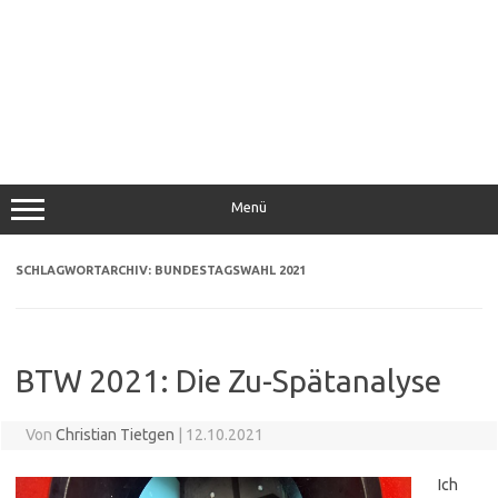
Menü
SCHLAGWORTARCHIV:
BUNDESTAGSWAHL 2021
BTW 2021: Die Zu-Spätanalyse
Von
Christian Tietgen
|
12.10.2021
Ich