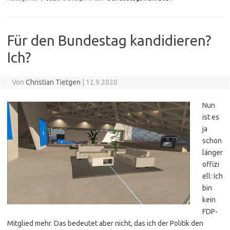
Für den Bundestag kandidieren?
Ich?
Von
Christian Tietgen
|
12.9.2020
Nun
ist es
ja
schon
länger
offizi
ell: Ich
bin
kein
FDP-
Mitglied mehr. Das bedeutet aber nicht, das ich der Politik den