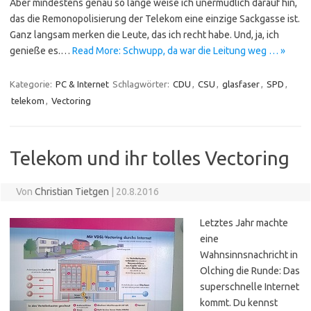
Aber mindestens genau so lange weise ich unermüdlich darauf hin,
das die Remonopolisierung der Telekom eine einzige Sackgasse ist.
Ganz langsam merken die Leute, das ich recht habe. Und, ja, ich
genieße es.…
Read More: Schwupp, da war die Leitung weg … »
Kategorie:
PC & Internet
Schlagwörter:
CDU
,
CSU
,
glasfaser
,
SPD
,
telekom
,
Vectoring
Telekom und ihr tolles Vectoring
Von
Christian Tietgen
|
20.8.2016
Letztes Jahr machte
eine
Wahnsinnsnachricht in
Olching die Runde: Das
superschnelle Internet
kommt. Du kennst