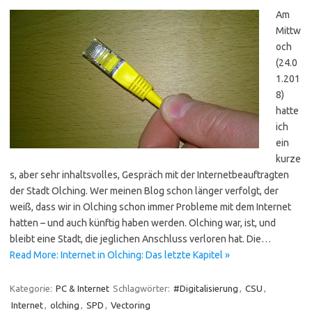
Am
Mittw
och
(24.0
1.201
8)
hatte
ich
ein
kurze
s, aber sehr inhaltsvolles, Gespräch mit der Internetbeauftragten
der Stadt Olching. Wer meinen Blog schon länger verfolgt, der
weiß, dass wir in Olching schon immer Probleme mit dem Internet
hatten – und auch künftig haben werden. Olching war, ist, und
bleibt eine Stadt, die jeglichen Anschluss verloren hat. Die…
Read More: Internet in Olching: Das letzte Kapitel »
Kategorie:
PC & Internet
Schlagwörter:
#Digitalisierung
,
CSU
,
Internet
,
olching
,
SPD
,
Vectoring