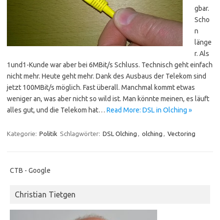
gbar.
Scho
n
länge
r. Als
1und1-Kunde war aber bei 6MBit/s Schluss. Technisch geht einfach
nicht mehr. Heute geht mehr. Dank des Ausbaus der Telekom sind
jetzt 100MBit/s möglich. Fast überall. Manchmal kommt etwas
weniger an, was aber nicht so wild ist. Man könnte meinen, es läuft
alles gut, und die Telekom hat…
Read More: DSL in Olching »
Kategorie:
Politik
Schlagwörter:
DSL Olching
,
olching
,
Vectoring
CTB - Google
Christian Tietgen