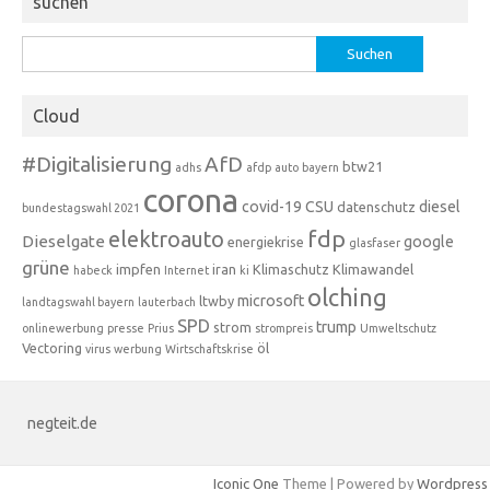
suchen
Suchen
nach:
Cloud
#Digitalisierung
AfD
btw21
adhs
afdp
auto
bayern
corona
covid-19
CSU
diesel
datenschutz
bundestagswahl 2021
fdp
elektroauto
Dieselgate
google
energiekrise
glasfaser
grüne
impfen
iran
Klimaschutz
Klimawandel
habeck
Internet
ki
olching
microsoft
ltwby
landtagswahl bayern
lauterbach
SPD
trump
strom
onlinewerbung
presse
Prius
strompreis
Umweltschutz
Vectoring
öl
virus
werbung
Wirtschaftskrise
negteit.de
Iconic One
Theme | Powered by
Wordpress