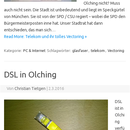
Olching nicht? Muss
auch nicht sein. Die Stadt ist unbedeutend und liegt im Speckgürtel
von München. Sie ist von der SPD / CSU regiert – wobei die SPD den
Bürgermeisterposten inne hat. Unser Stadtrat hat dann
entschieden, das man sich…
Read More: Telekom und ihr tolles Vectoring »
Kategorie:
PC & Internet
Schlagwörter:
glasfaser
,
telekom
,
Vectoring
DSL in Olching
Von
Christian Tietgen
|
2.3.2016
DSL
ist in
Olchi
ng
verfü