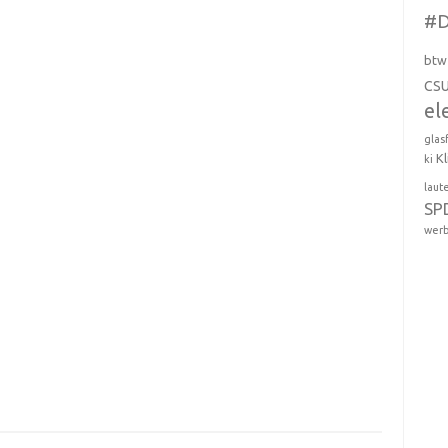
#D
btw
CS
el
glas
K
ki
laut
SP
wer