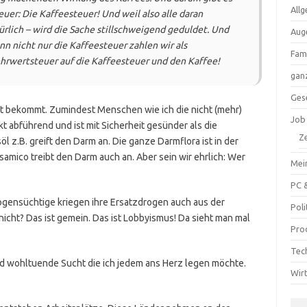
All
uer: Die Kaffeesteuer! Und weil also alle daran
rlich – wird die Sache stillschweigend geduldet. Und
Aug
enn nicht nur die Kaffeesteuer zahlen wir als
Fam
hrwertsteuer auf die Kaffeesteuer und den Kaffee!
ganz
Ges
pt bekommt. Zumindest Menschen wie ich die nicht (mehr)
Job
t abführend und ist mit Sicherheit gesünder als die
Ze
öl z.B. greift den Darm an. Die ganze Darmflora ist in der
samico treibt den Darm auch an. Aber sein wir ehrlich: Wer
Mei
PC 
ogensüchtige kriegen ihre Ersatzdrogen auch aus der
Poli
icht? Das ist gemein. Das ist Lobbyismus! Da sieht man mal
Pro
Tec
nd wohltuende Sucht die ich jedem ans Herz legen möchte.
Wir