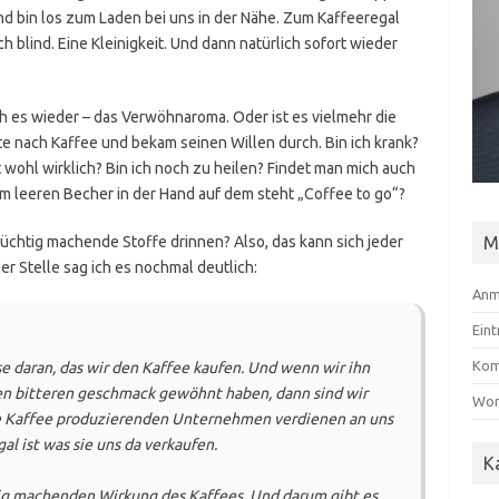
 bin los zum Laden bei uns in der Nähe. Zum Kaffeeregal
h blind. Eine Kleinigkeit. Und dann natürlich sofort wieder
h es wieder – das Verwöhnaroma. Oder ist es vielmehr die
te nach Kaffee und bekam seinen Willen durch. Bin ich krank?
 wohl wirklich? Bin ich noch zu heilen? Findet man mich auch
m leeren Becher in der Hand auf dem steht „Coffee to go“?
M
üchtig machende Stoffe drinnen? Also, das kann sich jeder
r Stelle sag ich es nochmal deutlich:
Anm
Ein
Kom
 daran, das wir den Kaffee kaufen. Und wenn wir ihn
en bitteren geschmack gewöhnt haben, dann sind wir
Wor
ie Kaffee produzierenden Unternehmen verdienen an uns
al ist was sie uns da verkaufen.
K
tig machenden Wirkung des Kaffees. Und darum gibt es