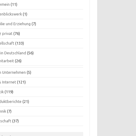
gemein
(11)
enblickswerk
(1)
ilie und Erziehung
(7)
 privat
(76)
ellschaft
(133)
 in Deutschland
(56)
itarbeit
(26)
n Unternehmen
(5)
& Internet
(121)
tik
(119)
duktberichte
(21)
hnik
(7)
tschaft
(37)