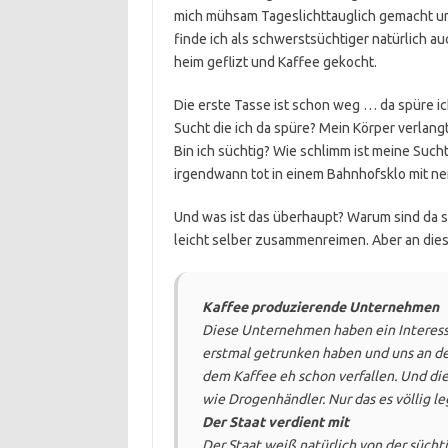
mich mühsam Tageslichttauglich gemacht und
finde ich als schwerstsüchtiger natürlich auc
heim geflizt und Kaffee gekocht.
Die erste Tasse ist schon weg … da spüre ic
Sucht die ich da spüre? Mein Körper verlang
Bin ich süchtig? Wie schlimm ist meine Sucht
irgendwann tot in einem Bahnhofsklo mit ne
Und was ist das überhaupt? Warum sind da s
leicht selber zusammenreimen. Aber an diese
Kaffee produzierende Unternehmen
Diese Unternehmen haben ein Interesse
erstmal getrunken haben und uns an d
dem Kaffee eh schon verfallen. Und d
wie Drogenhändler. Nur das es völlig leg
Der Staat verdient mit
Der Staat weiß natürlich von der süch