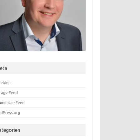
eta
elden
trags-Feed
mentar-Feed
dPress.org
ategorien