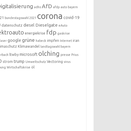
igitalisierung
AfD
adhs
afdp
auto
bayern
corona
covid-19
21
bundestagswahl 2021
Dieselgate
U
diesel
datenschutz
eAuto
fdp
ektroauto
energiekrise
gaskrise
grüne
google
impfen
iran
faser
habeck
Internet
limaschutz
Klimawandel
landtagswahl bayern
olching
microsoft
ltwby
erbach
presse
Prius
D
trump
strom
Vectoring
Umweltschutz
virus
öl
bung
Wirtschaftskrise