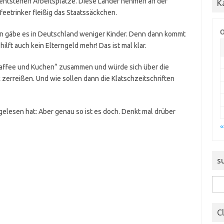
entstehen Arbeitsplätze. Diese Länder nehmen an der
K
feetrinker fleißig das Staatssäckchen.
O
n gäbe es in Deutschland weniger Kinder. Denn dann kommt
ilft auch kein Elterngeld mehr! Das ist mal klar.
Kaffee und Kuchen“ zusammen und würde sich über die
erreißen. Und wie sollen dann die Klatschzeitschriften
elesen hat: Aber genau so ist es doch. Denkt mal drüber
«
s
Suc
nach
C