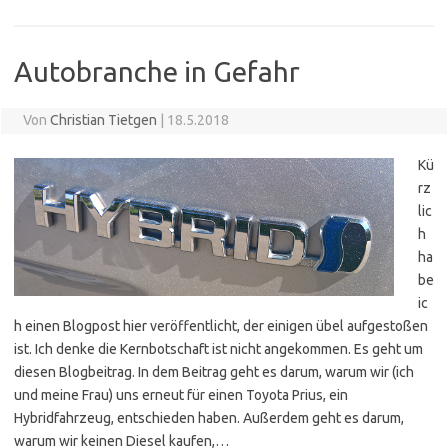
Autobranche in Gefahr
Von
Christian Tietgen
|
18.5.2018
Kü
rz
lic
h
ha
be
ic
h einen Blogpost hier veröffentlicht, der einigen übel aufgestoßen
ist. Ich denke die Kernbotschaft ist nicht angekommen. Es geht um
diesen Blogbeitrag. In dem Beitrag geht es darum, warum wir (ich
und meine Frau) uns erneut für einen Toyota Prius, ein
Hybridfahrzeug, entschieden haben. Außerdem geht es darum,
warum wir keinen Diesel kaufen,…