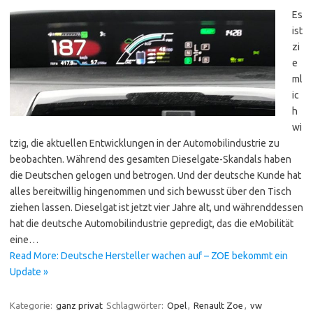
Es
ist
zi
e
ml
ic
h
wi
tzig, die aktuellen Entwicklungen in der Automobilindustrie zu
beobachten. Während des gesamten Dieselgate-Skandals haben
die Deutschen gelogen und betrogen. Und der deutsche Kunde hat
alles bereitwillig hingenommen und sich bewusst über den Tisch
ziehen lassen. Dieselgat ist jetzt vier Jahre alt, und währenddessen
hat die deutsche Automobilindustrie gepredigt, das die eMobilität
eine…
Read More: Deutsche Hersteller wachen auf – ZOE bekommt ein
Update »
Kategorie:
ganz privat
Schlagwörter:
Opel
,
Renault Zoe
,
vw