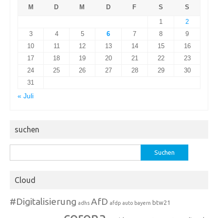
M
D
M
D
F
S
S
1
2
3
4
5
6
7
8
9
10
11
12
13
14
15
16
17
18
19
20
21
22
23
24
25
26
27
28
29
30
31
« Juli
suchen
Suchen
nach:
Cloud
#Digitalisierung
AfD
btw21
adhs
afdp
auto
bayern
corona