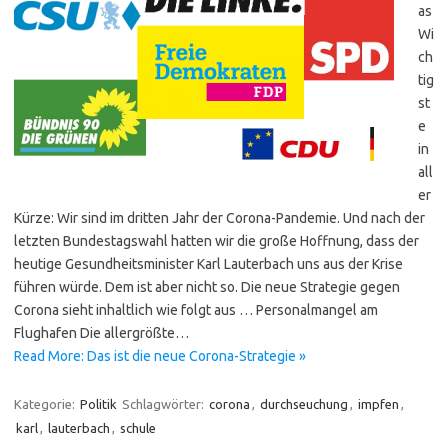
as
Wi
ch
tig
st
e
in
all
er
Kürze: Wir sind im dritten Jahr der Corona-Pandemie. Und nach der
letzten Bundestagswahl hatten wir die große Hoffnung, dass der
heutige Gesundheitsminister Karl Lauterbach uns aus der Krise
führen würde. Dem ist aber nicht so. Die neue Strategie gegen
Corona sieht inhaltlich wie folgt aus … Personalmangel am
Flughafen Die allergrößte…
Read More: Das ist die neue Corona-Strategie »
Kategorie:
Politik
Schlagwörter:
corona
,
durchseuchung
,
impfen
,
karl
,
lauterbach
,
schule