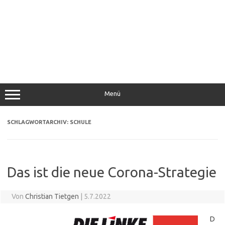
Menü
SCHLAGWORTARCHIV:
SCHULE
Das ist die neue Corona-Strategie
Von
Christian Tietgen
|
5.7.2022
D