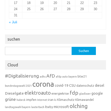
17
18
19
20
21
22
23
24
25
26
27
28
29
30
31
« Juli
suchen
Suchen
nach:
Cloud
#Digitalisierung
AfD
btw21
adhs
afdp
auto
bayern
corona
covid-19
CSU
diesel
datenschutz
bundestagswahl 2021
fdp
elektroauto
Dieselgate
google
energiekrise
glasfaser
grüne
impfen
iran
Klimaschutz
Klimawandel
habeck
Internet
ki
olching
microsoft
ltwby
landtagswahl bayern
lauterbach