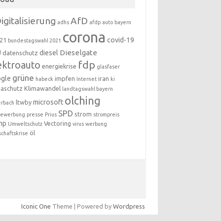
igitalisierung
AfD
adhs
afdp
auto
bayern
corona
covid-19
21
bundestagswahl 2021
Dieselgate
U
diesel
datenschutz
fdp
ektroauto
energiekrise
glasfaser
grüne
gle
impfen
iran
habeck
Internet
ki
maschutz
Klimawandel
landtagswahl bayern
olching
microsoft
ltwby
erbach
SPD
strom
newerbung
presse
Prius
strompreis
mp
Vectoring
Umweltschutz
virus
werbung
öl
schaftskrise
Iconic One
Theme | Powered by
Wordpress