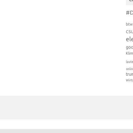
#D
btw
CS
el
goo
Kli
laut
onli
tru
Wirt