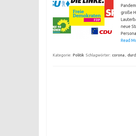
Pandemi
große H
Lauterba
neue St
Persona
Read Mo
Kategorie:
Politik
Schlagwörter:
corona
,
durc