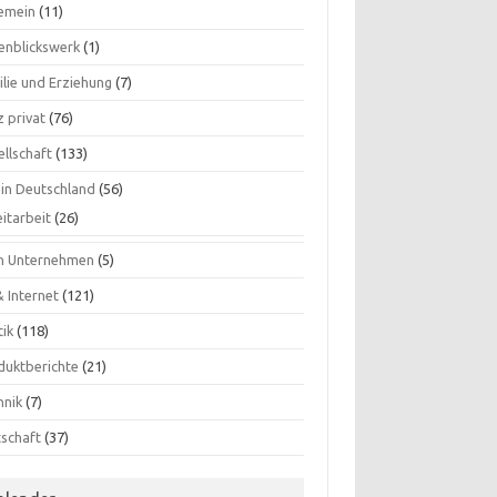
gemein
(11)
enblickswerk
(1)
ilie und Erziehung
(7)
 privat
(76)
ellschaft
(133)
 in Deutschland
(56)
itarbeit
(26)
n Unternehmen
(5)
& Internet
(121)
tik
(118)
duktberichte
(21)
hnik
(7)
tschaft
(37)