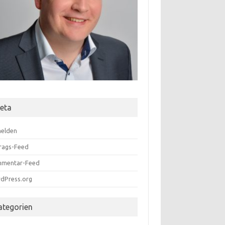
eta
elden
trags-Feed
mentar-Feed
dPress.org
ategorien