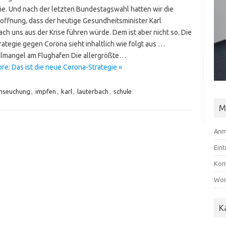
e. Und nach der letzten Bundestagswahl hatten wir die
offnung, dass der heutige Gesundheitsminister Karl
ch uns aus der Krise führen würde. Dem ist aber nicht so. Die
rategie gegen Corona sieht inhaltlich wie folgt aus …
lmangel am Flughafen Die allergrößte…
re: Das ist die neue Corona-Strategie »
hseuchung
,
impfen
,
karl
,
lauterbach
,
schule
M
Anm
Ein
Kom
Wor
K