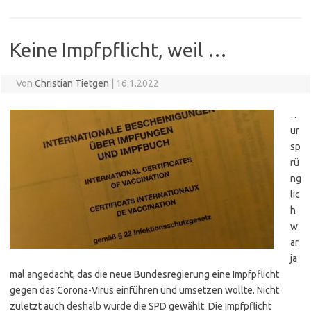
Keine Impfpflicht, weil …
Von
Christian Tietgen
|
16.1.2022
…
ur
sp
rü
ng
lic
h
w
ar
ja
mal angedacht, das die neue Bundesregierung eine Impfpflicht
gegen das Corona-Virus einführen und umsetzen wollte. Nicht
zuletzt auch deshalb wurde die SPD gewählt. Die Impfpflicht