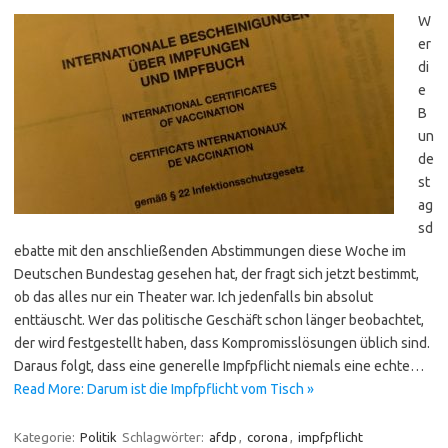
W
er
di
e
B
un
de
st
ag
sd
ebatte mit den anschließenden Abstimmungen diese Woche im
Deutschen Bundestag gesehen hat, der fragt sich jetzt bestimmt,
ob das alles nur ein Theater war. Ich jedenfalls bin absolut
enttäuscht. Wer das politische Geschäft schon länger beobachtet,
der wird festgestellt haben, dass Kompromisslösungen üblich sind.
Daraus folgt, dass eine generelle Impfpflicht niemals eine echte…
Read More: Darum ist die Impfpflicht vom Tisch »
Kategorie:
Politik
Schlagwörter:
afdp
,
corona
,
impfpflicht