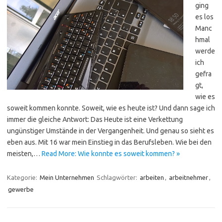
ging
es los
Manc
hmal
werde
ich
gefra
gt,
wie es
soweit kommen konnte. Soweit, wie es heute ist? Und dann sage ich
immer die gleiche Antwort: Das Heute ist eine Verkettung
ungünstiger Umstände in der Vergangenheit. Und genau so sieht es
eben aus. Mit 16 war mein Einstieg in das Berufsleben. Wie bei den
meisten,…
Read More: Wie konnte es soweit kommen? »
Kategorie:
Mein Unternehmen
Schlagwörter:
arbeiten
,
arbeitnehmer
,
gewerbe