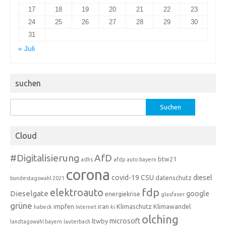
17
18
19
20
21
22
23
24
25
26
27
28
29
30
31
« Juli
suchen
Suchen
nach:
Cloud
#Digitalisierung
AfD
btw21
adhs
afdp
auto
bayern
corona
covid-19
CSU
diesel
datenschutz
bundestagswahl 2021
fdp
elektroauto
Dieselgate
google
energiekrise
glasfaser
grüne
impfen
iran
Klimaschutz
Klimawandel
habeck
Internet
ki
olching
microsoft
ltwby
landtagswahl bayern
lauterbach