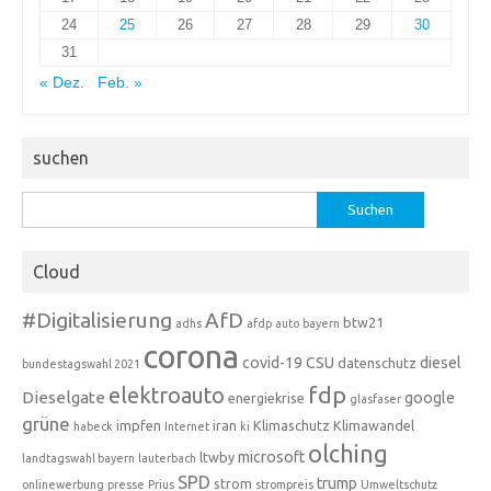
24
25
26
27
28
29
30
31
« Dez.
Feb. »
suchen
Suchen
nach:
Cloud
#Digitalisierung
AfD
btw21
adhs
afdp
auto
bayern
corona
covid-19
CSU
diesel
datenschutz
bundestagswahl 2021
fdp
elektroauto
Dieselgate
google
energiekrise
glasfaser
grüne
impfen
iran
Klimaschutz
Klimawandel
habeck
Internet
ki
olching
microsoft
ltwby
landtagswahl bayern
lauterbach
SPD
trump
strom
onlinewerbung
presse
Prius
strompreis
Umweltschutz