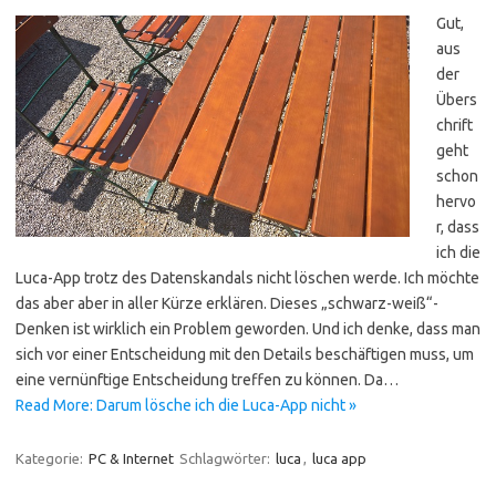
Gut,
aus
der
Übers
chrift
geht
schon
hervo
r, dass
ich die
Luca-App trotz des Datenskandals nicht löschen werde. Ich möchte
das aber aber in aller Kürze erklären. Dieses „schwarz-weiß“-
Denken ist wirklich ein Problem geworden. Und ich denke, dass man
sich vor einer Entscheidung mit den Details beschäftigen muss, um
eine vernünftige Entscheidung treffen zu können. Da…
Read More: Darum lösche ich die Luca-App nicht »
Kategorie:
PC & Internet
Schlagwörter:
luca
,
luca app