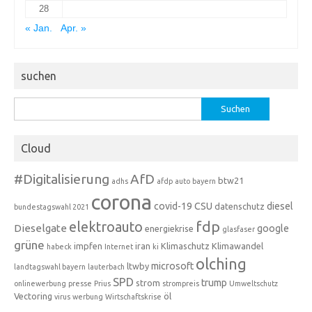
28
« Jan.
Apr. »
suchen
Suchen
nach:
Cloud
#Digitalisierung
AfD
btw21
adhs
afdp
auto
bayern
corona
covid-19
CSU
diesel
datenschutz
bundestagswahl 2021
fdp
elektroauto
Dieselgate
google
energiekrise
glasfaser
grüne
impfen
iran
Klimaschutz
Klimawandel
habeck
Internet
ki
olching
microsoft
ltwby
landtagswahl bayern
lauterbach
SPD
trump
strom
onlinewerbung
presse
Prius
strompreis
Umweltschutz
Vectoring
öl
virus
werbung
Wirtschaftskrise