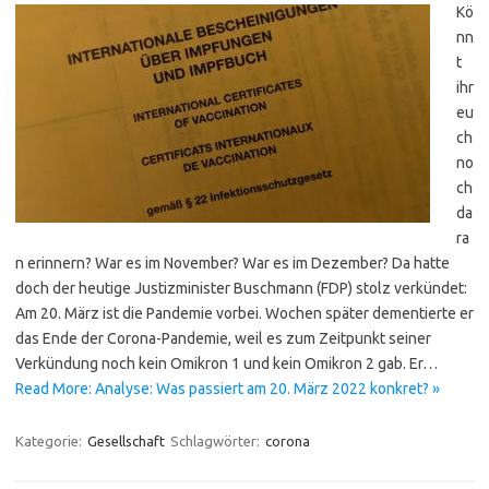
Kö
nn
t
ihr
eu
ch
no
ch
da
ra
n erinnern? War es im November? War es im Dezember? Da hatte
doch der heutige Justizminister Buschmann (FDP) stolz verkündet:
Am 20. März ist die Pandemie vorbei. Wochen später dementierte er
das Ende der Corona-Pandemie, weil es zum Zeitpunkt seiner
Verkündung noch kein Omikron 1 und kein Omikron 2 gab. Er…
Read More: Analyse: Was passiert am 20. März 2022 konkret? »
Kategorie:
Gesellschaft
Schlagwörter:
corona