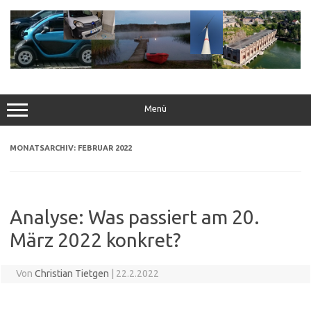
Zum
Inhalt
springen
Menü
MONATSARCHIV:
FEBRUAR 2022
Analyse: Was passiert am 20.
März 2022 konkret?
Von
Christian Tietgen
|
22.2.2022