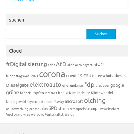
suchen
Suchen
nach:
Cloud
#Digitalisierung
AfD
btw21
adhs
afdp
auto
bayern
corona
covid-19
CSU
diesel
datenschutz
bundestagswahl 2021
fdp
elektroauto
Dieselgate
google
energiekrise
glasfaser
grüne
impfen
iran
Klimaschutz
Klimawandel
habeck
Internet
ki
olching
microsoft
ltwby
landtagswahl bayern
lauterbach
SPD
trump
strom
onlinewerbung
presse
Prius
strompreis
Umweltschutz
Vectoring
öl
virus
werbung
Wirtschaftskrise