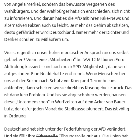
von Angela Merkel, sondern das bewusste Wegsehen des
Wahlbürgers. Und der Wahlbürger hat sich entschieden, sich nicht
zu informieren. Und darum hat es die AfD mit ihren Fake-News und
alternativen Fakten auch so leicht. Je mehr das Gehirn abschalten,
desto gefährlicher wird Deutschland. Immer mehr der Dichter und
Denker schulen zu Mitläufern um.
Wo ist eigentlich unser hoher moralischer Anspruch an uns selbst
geblieben? Wenn eine „Mitarbeiterin“ bei VW 12 Millionen Euro
Abfindung kassiert – und auch noch SPD-Mitglied ist -, dann wird
aufgeschrien. Eine Neiddebatte entbrennt. Wenn Menschen bei
uns auf der Suche nach Schutz vor Krieg und Terror bei uns
anklopfen, dann schicken wir sie direkt ins Krisengebiet zurück. Das
ist dann kein Problem. Und bis sie abgeschoben werden, hausen
diese „Untermenschen“ in Wurfzelten auf dem Acker von Bauer
Lutz, der dafür jeden Monat die Stadtkasse plündert. Das ist völlig
in Ordnung.
Deutschland hat sich unter der Federführung der AfD verändert.
Und sie füllt ihre
Führerrolle
Führungsrolle gut aus. Die Union hat