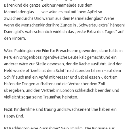
Bärenkind die ganze Zeit nur Marmelade aus dem
Marmeladenglas ….. wie wäre es mal mit `nem Apfel so
zwischendurch? Und warum aus dem Marmeladenglas? Wehe
wenn die Menschenkinder ihre Zunge in „Schwartau extra“ hängen!
Dann gibt’s wahrscheinlich wirklich das „erste Extra des Tages“ auf
den Hintern.
Wäre Paddington ein Film für Erwachsene geworden, dann hätte in
Peru ein Drogenboss irgendwelche Leute kalt gemacht und ein
anderer wäre zur Stelle gewesen, der die Rache ausführt. Und der
Held würde offiziell mit dem Schiff nach London fahren – auf dem
Schiff auch mal ein Apfel mit Messer und Gabel essen -, dort am
Hafen die Drogen aufhalten und die Verbrecher dem Zoll
übergeben, und den Vertrieb in London schließlich beenden und
vielleicht sogar seine Traumfrau heiraten.
Fazit: Kinderfilme sind traurig und Erwachsenenfilme haben ein
Happy End.
Ist Paddington eine Ausnahme? Nein. Im Film „Die Pinguine aus