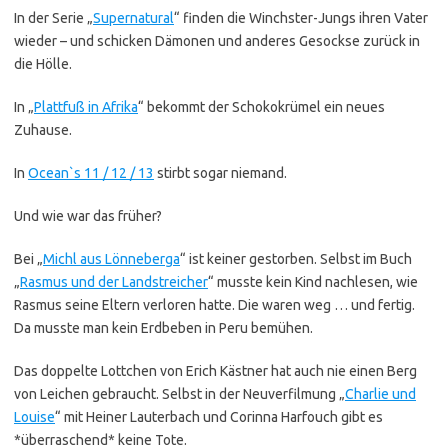
In der Serie „
Supernatural
“ finden die Winchster-Jungs ihren Vater
wieder – und schicken Dämonen und anderes Gesockse zurück in
die Hölle.
In „
Plattfuß in Afrika
“ bekommt der Schokokrümel ein neues
Zuhause.
In
Ocean`s 11 / 12 / 13
stirbt sogar niemand.
Und wie war das früher?
Bei „
Michl aus Lönneberga
“ ist keiner gestorben. Selbst im Buch
„
Rasmus und der Landstreicher
“ musste kein Kind nachlesen, wie
Rasmus seine Eltern verloren hatte. Die waren weg … und fertig.
Da musste man kein Erdbeben in Peru bemühen.
Das doppelte Lottchen von Erich Kästner hat auch nie einen Berg
von Leichen gebraucht. Selbst in der Neuverfilmung „
Charlie und
Louise
“ mit Heiner Lauterbach und Corinna Harfouch gibt es
*überraschend* keine Tote.