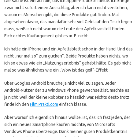
Die Sache ist einfach die, das ich Apple-Produkte meide. Ich kriege
zwar nicht sofort einen Ausschlag, aber ich kann nicht verstehen,
warum es Menschen gibt, die diese Produkte gut finden. Mal
abgesehen davon, das man dafür sehr viel Geld auf den Tisch legen
muss, weiß ich nicht warum die Leute den Apfelkram toll finden.
Eich echtes Kaufargument gibt es m. E. nicht.
Ich hatte ein IPhone und ein Apfeltablett schon in der Hand. Und das
nicht „nur mal so“ zum gucken“. Beide Produkte haben nichts, wo
ich so etwas wie ein „Nutzungserlebnis“ gehabt hätte. Es gab nicht
mal so was ähnliches wie ein „Wow ist das geil“-Effekt.
Über Googles Android brauche ja nicht viel zu sagen. Jeder
Android-Nutzer der zu Windows Phone gewechselt ist, machte es
ja nicht, weil der kleine Roboter so hässlich war. Nichts desto trotz
finde ich den
Film Prakti.com
einfach klasse.
Aber worauf ich eigentlich hinaus wollte, ist, das ich fast jeden, der
sich ein neues Smartphone kaufen möchte, von Microsofts
Windows Phone überzeuge. Dank meiner guten Produktkenntnis