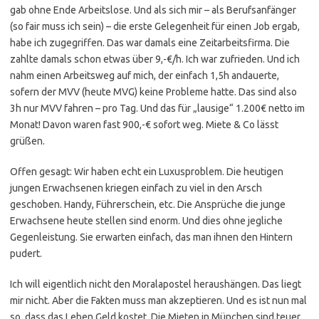
gab ohne Ende Arbeitslose. Und als sich mir – als Berufsanfänger
(so fair muss ich sein) – die erste Gelegenheit für einen Job ergab,
habe ich zugegriffen. Das war damals eine Zeitarbeitsfirma. Die
zahlte damals schon etwas über 9,-€/h. Ich war zufrieden. Und ich
nahm einen Arbeitsweg auf mich, der einfach 1,5h andauerte,
sofern der MVV (heute MVG) keine Probleme hatte. Das sind also
3h nur MVV fahren – pro Tag. Und das für „lausige“ 1.200€ netto im
Monat! Davon waren fast 900,-€ sofort weg. Miete & Co lässt
grüßen.
Offen gesagt: Wir haben echt ein Luxusproblem. Die heutigen
jungen Erwachsenen kriegen einfach zu viel in den Arsch
geschoben. Handy, Führerschein, etc. Die Ansprüche die junge
Erwachsene heute stellen sind enorm. Und dies ohne jegliche
Gegenleistung. Sie erwarten einfach, das man ihnen den Hintern
pudert.
Ich will eigentlich nicht den Moralapostel heraushängen. Das liegt
mir nicht. Aber die Fakten muss man akzeptieren. Und es ist nun mal
so, dass das Leben Geld kostet. Die Mieten in München sind teuer.