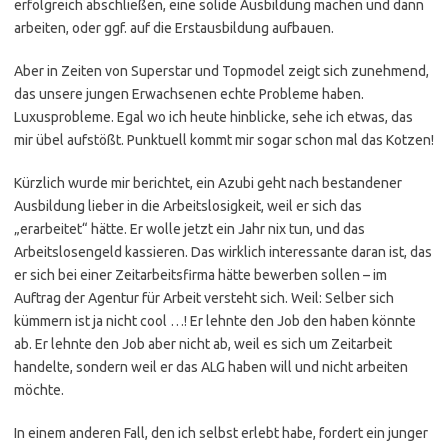
erfolgreich abschließen, eine solide Ausbildung machen und dann
arbeiten, oder ggf. auf die Erstausbildung aufbauen.
Aber in Zeiten von Superstar und Topmodel zeigt sich zunehmend,
das unsere jungen Erwachsenen echte Probleme haben.
Luxusprobleme. Egal wo ich heute hinblicke, sehe ich etwas, das
mir übel aufstößt. Punktuell kommt mir sogar schon mal das Kotzen!
Kürzlich wurde mir berichtet, ein Azubi geht nach bestandener
Ausbildung lieber in die Arbeitslosigkeit, weil er sich das
„erarbeitet“ hätte. Er wolle jetzt ein Jahr nix tun, und das
Arbeitslosengeld kassieren. Das wirklich interessante daran ist, das
er sich bei einer Zeitarbeitsfirma hätte bewerben sollen – im
Auftrag der Agentur für Arbeit versteht sich. Weil: Selber sich
kümmern ist ja nicht cool …! Er lehnte den Job den haben könnte
ab. Er lehnte den Job aber nicht ab, weil es sich um Zeitarbeit
handelte, sondern weil er das ALG haben will und nicht arbeiten
möchte.
In einem anderen Fall, den ich selbst erlebt habe, fordert ein junger