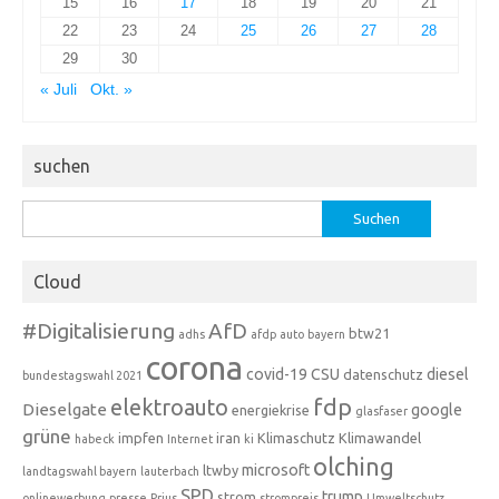
15
16
17
18
19
20
21
22
23
24
25
26
27
28
29
30
« Juli
Okt. »
suchen
Suchen
nach:
Cloud
#Digitalisierung
AfD
btw21
adhs
afdp
auto
bayern
corona
covid-19
CSU
diesel
datenschutz
bundestagswahl 2021
fdp
elektroauto
Dieselgate
google
energiekrise
glasfaser
grüne
impfen
iran
Klimaschutz
Klimawandel
habeck
Internet
ki
olching
microsoft
ltwby
landtagswahl bayern
lauterbach
SPD
trump
strom
onlinewerbung
presse
Prius
strompreis
Umweltschutz