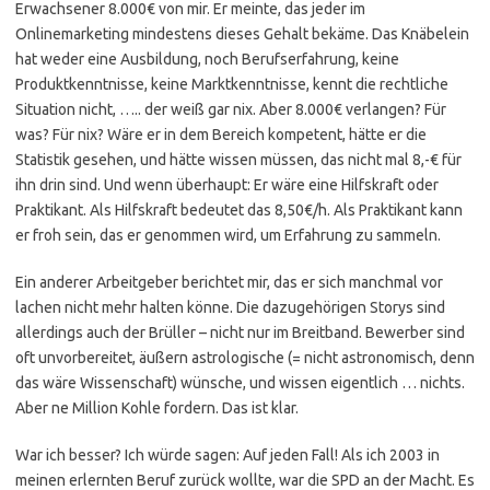
Erwachsener 8.000€ von mir. Er meinte, das jeder im
Onlinemarketing mindestens dieses Gehalt bekäme. Das Knäbelein
hat weder eine Ausbildung, noch Berufserfahrung, keine
Produktkenntnisse, keine Marktkenntnisse, kennt die rechtliche
Situation nicht, ….. der weiß gar nix. Aber 8.000€ verlangen? Für
was? Für nix? Wäre er in dem Bereich kompetent, hätte er die
Statistik gesehen, und hätte wissen müssen, das nicht mal 8,-€ für
ihn drin sind. Und wenn überhaupt: Er wäre eine Hilfskraft oder
Praktikant. Als Hilfskraft bedeutet das 8,50€/h. Als Praktikant kann
er froh sein, das er genommen wird, um Erfahrung zu sammeln.
Ein anderer Arbeitgeber berichtet mir, das er sich manchmal vor
lachen nicht mehr halten könne. Die dazugehörigen Storys sind
allerdings auch der Brüller – nicht nur im Breitband. Bewerber sind
oft unvorbereitet, äußern astrologische (= nicht astronomisch, denn
das wäre Wissenschaft) wünsche, und wissen eigentlich … nichts.
Aber ne Million Kohle fordern. Das ist klar.
War ich besser? Ich würde sagen: Auf jeden Fall! Als ich 2003 in
meinen erlernten Beruf zurück wollte, war die SPD an der Macht. Es