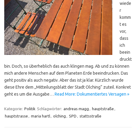
wiede
r
komm
t es
vor,
dass
ich
beein
druckt
bin. Doch, so überheblich das auch klingen mag. Ab und zu können
mich andere Menschen auf dem Planeten Erde beeindrucken. Das
geht positiv als auch negativ. Aber das ist ja klar. Kürzlich wurde
diese Ehre dem „Mitteilungsblatt der Stadt Olching“ zuteil. Konkret
geht es um die Ausgabe…
Read More: Dokumentiertes Versagen »
Kategorie:
Politik
Schlagwörter:
andreas magg
,
hauptstraße
,
hauptstrasse
,
maria hartl
,
olching
,
SPD
,
stattsstraße