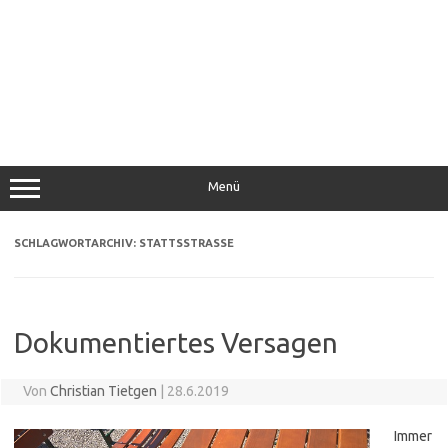
Menü
SCHLAGWORTARCHIV:
STATTSSTRASSE
Dokumentiertes Versagen
Von
Christian Tietgen
|
28.6.2019
Immer