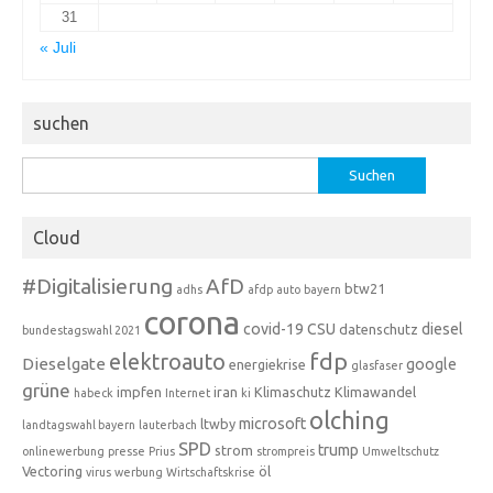
31
« Juli
suchen
Suchen
nach:
Cloud
#Digitalisierung
AfD
btw21
adhs
afdp
auto
bayern
corona
covid-19
CSU
diesel
datenschutz
bundestagswahl 2021
fdp
elektroauto
Dieselgate
google
energiekrise
glasfaser
grüne
impfen
iran
Klimaschutz
Klimawandel
habeck
Internet
ki
olching
microsoft
ltwby
landtagswahl bayern
lauterbach
SPD
trump
strom
onlinewerbung
presse
Prius
strompreis
Umweltschutz
Vectoring
öl
virus
werbung
Wirtschaftskrise