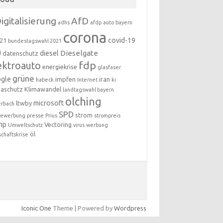
igitalisierung
AfD
adhs
afdp
auto
bayern
corona
covid-19
21
bundestagswahl 2021
Dieselgate
U
diesel
datenschutz
fdp
ektroauto
energiekrise
glasfaser
grüne
gle
impfen
iran
habeck
Internet
ki
maschutz
Klimawandel
landtagswahl bayern
olching
microsoft
ltwby
erbach
SPD
strom
newerbung
presse
Prius
strompreis
mp
Vectoring
Umweltschutz
virus
werbung
öl
schaftskrise
Iconic One
Theme | Powered by
Wordpress