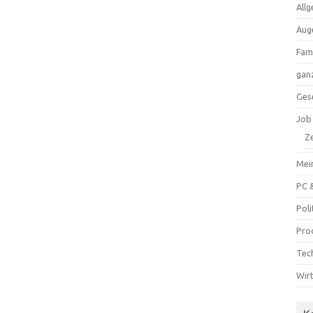
All
Aug
Fam
ganz
Ges
Job
Ze
Mei
PC 
Poli
Pro
Tec
Wir