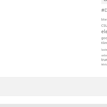
#D
btw
CS
el
goo
Kli
laut
onli
tru
Wirt