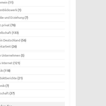
gemein
(11)
enblickswerk
(1)
ilie und Erziehung
(7)
 privat
(76)
ellschaft
(133)
 in Deutschland
(56)
itarbeit
(26)
n Unternehmen
(5)
& Internet
(121)
tik
(118)
duktberichte
(21)
hnik
(7)
tschaft
(37)