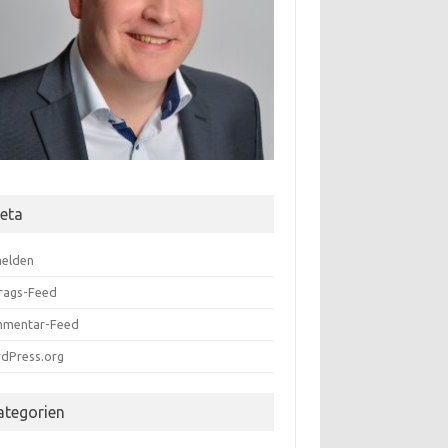
eta
elden
trags-Feed
mentar-Feed
dPress.org
ategorien