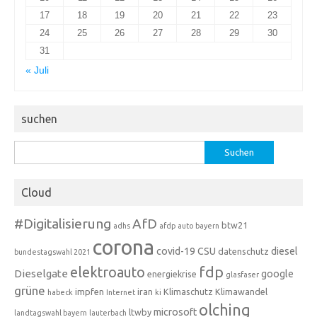
17
18
19
20
21
22
23
24
25
26
27
28
29
30
31
« Juli
suchen
Suchen
nach:
Cloud
#Digitalisierung
AfD
btw21
adhs
afdp
auto
bayern
corona
covid-19
CSU
diesel
datenschutz
bundestagswahl 2021
fdp
elektroauto
Dieselgate
google
energiekrise
glasfaser
grüne
impfen
iran
Klimaschutz
Klimawandel
habeck
Internet
ki
olching
microsoft
ltwby
landtagswahl bayern
lauterbach