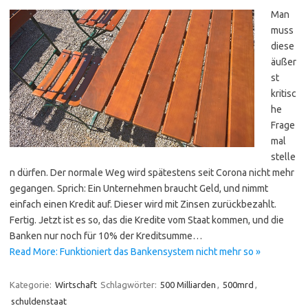
Man
muss
diese
äußer
st
kritisc
he
Frage
mal
stelle
n dürfen. Der normale Weg wird spätestens seit Corona nicht mehr
gegangen. Sprich: Ein Unternehmen braucht Geld, und nimmt
einfach einen Kredit auf. Dieser wird mit Zinsen zurückbezahlt.
Fertig. Jetzt ist es so, das die Kredite vom Staat kommen, und die
Banken nur noch für 10% der Kreditsumme…
Read More: Funktioniert das Bankensystem nicht mehr so »
Kategorie:
Wirtschaft
Schlagwörter:
500 Milliarden
,
500mrd
,
schuldenstaat