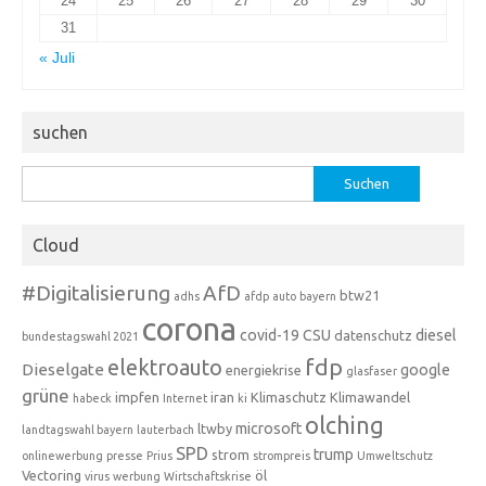
24
25
26
27
28
29
30
31
« Juli
suchen
Suchen
nach:
Cloud
#Digitalisierung
AfD
btw21
adhs
afdp
auto
bayern
corona
covid-19
CSU
diesel
datenschutz
bundestagswahl 2021
fdp
elektroauto
Dieselgate
google
energiekrise
glasfaser
grüne
impfen
iran
Klimaschutz
Klimawandel
habeck
Internet
ki
olching
microsoft
ltwby
landtagswahl bayern
lauterbach
SPD
trump
strom
onlinewerbung
presse
Prius
strompreis
Umweltschutz
Vectoring
öl
virus
werbung
Wirtschaftskrise