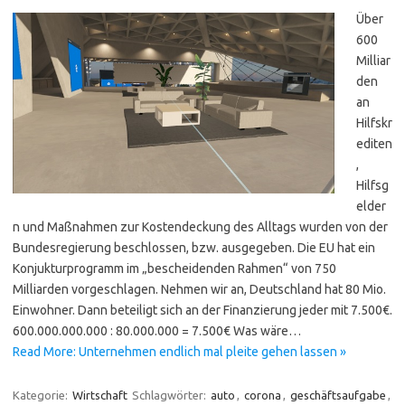
Über
600
Milliar
den
an
Hilfskr
editen
,
Hilfsg
elder
n und Maßnahmen zur Kostendeckung des Alltags wurden von der
Bundesregierung beschlossen, bzw. ausgegeben. Die EU hat ein
Konjukturprogramm im „bescheidenden Rahmen“ von 750
Milliarden vorgeschlagen. Nehmen wir an, Deutschland hat 80 Mio.
Einwohner. Dann beteiligt sich an der Finanzierung jeder mit 7.500€.
600.000.000.000 : 80.000.000 = 7.500€ Was wäre…
Read More: Unternehmen endlich mal pleite gehen lassen »
Kategorie:
Wirtschaft
Schlagwörter:
auto
,
corona
,
geschäftsaufgabe
,