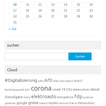
10
11
12
13
14
15
16
17
18
19
20
21
22
23
24
25
26
27
28
29
30
31
« Juli
suchen
Suchen
nach:
Cloud
#Digitalisierung
AfD
btw21
adhs
afdp
auto
bayern
corona
covid-19
CSU
diesel
datenschutz
bundestagswahl 2021
fdp
elektroauto
Dieselgate
energiekrise
eAuto
gaskrise
grüne
google
impfen
iran
Klimaschutz
glasfaser
habeck
Internet
ki