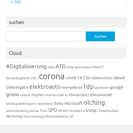
« Juli
suchen
Suchen
nach:
Cloud
#Digitalisierung
AfD
btw21
adhs
afdp
auto
bayern
corona
covid-19
CSU
diesel
datenschutz
bundestagswahl 2021
fdp
elektroauto
Dieselgate
google
energiekrise
glasfaser
grüne
impfen
iran
Klimaschutz
Klimawandel
habeck
Internet
ki
olching
microsoft
ltwby
landtagswahl bayern
lauterbach
SPD
trump
strom
onlinewerbung
presse
Prius
strompreis
Umweltschutz
Vectoring
öl
virus
werbung
Wirtschaftskrise