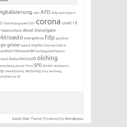
igitalisierung
AfD
adhs
afdp
auto
bayern
corona
covid-19
21
bundestagswahl 2021
Dieselgate
U
diesel
datenschutz
fdp
ektroauto
energiekrise
glasfaser
grüne
gle
impfen
iran
habeck
Internet
ki
maschutz
Klimawandel
landtagswahl bayern
olching
microsoft
ltwby
erbach
SPD
strom
newerbung
presse
Prius
strompreis
mp
Vectoring
Umweltschutz
virus
werbung
öl
schaftskrise
Iconic One
Theme | Powered by
Wordpress