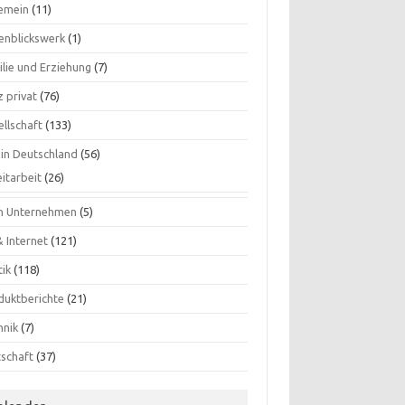
gemein
(11)
enblickswerk
(1)
ilie und Erziehung
(7)
 privat
(76)
ellschaft
(133)
 in Deutschland
(56)
itarbeit
(26)
n Unternehmen
(5)
& Internet
(121)
tik
(118)
duktberichte
(21)
hnik
(7)
tschaft
(37)