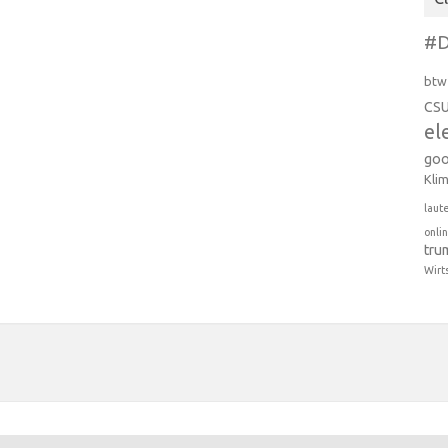
#D
btw
CS
el
goo
Kli
laut
onli
tru
Wirt