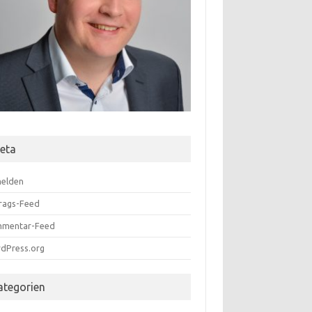
eta
elden
trags-Feed
mentar-Feed
dPress.org
ategorien