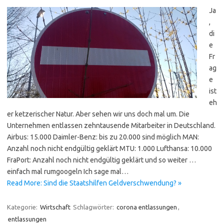
Ja
,
di
e
Fr
ag
e
ist
eh
er ketzerischer Natur. Aber sehen wir uns doch mal um. Die
Unternehmen entlassen zehntausende Mitarbeiter in Deutschland.
Airbus: 15.000 Daimler-Benz: bis zu 20.000 sind möglich MAN:
Anzahl noch nicht endgültig geklärt MTU: 1.000 Lufthansa: 10.000
FraPort: Anzahl noch nicht endgültig geklärt und so weiter …
einfach mal rumgoogeln Ich sage mal…
Read More: Sind die Staatshilfen Geldverschwendung? »
Kategorie:
Wirtschaft
Schlagwörter:
corona entlassungen
,
entlassungen