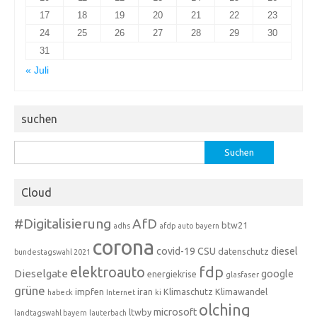
17
18
19
20
21
22
23
24
25
26
27
28
29
30
31
« Juli
suchen
Suchen
nach:
Cloud
#Digitalisierung
AfD
btw21
adhs
afdp
auto
bayern
corona
covid-19
CSU
diesel
datenschutz
bundestagswahl 2021
fdp
elektroauto
Dieselgate
google
energiekrise
glasfaser
grüne
impfen
iran
Klimaschutz
Klimawandel
habeck
Internet
ki
olching
microsoft
ltwby
landtagswahl bayern
lauterbach