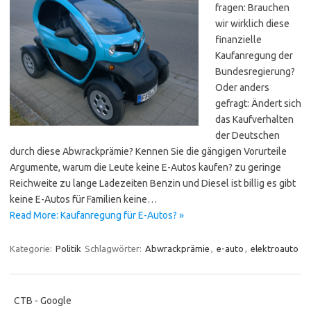
fragen: Brauchen
wir wirklich diese
finanzielle
Kaufanregung der
Bundesregierung?
Oder anders
gefragt: Ändert sich
das Kaufverhalten
der Deutschen
durch diese Abwrackprämie? Kennen Sie die gängigen Vorurteile
Argumente, warum die Leute keine E-Autos kaufen? zu geringe
Reichweite zu lange Ladezeiten Benzin und Diesel ist billig es gibt
keine E-Autos für Familien keine…
Read More: Kaufanregung für E-Autos? »
Kategorie:
Politik
Schlagwörter:
Abwrackprämie
,
e-auto
,
elektroauto
CTB - Google