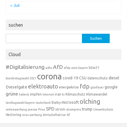
« Juli
suchen
Suchen
nach:
Cloud
#Digitalisierung
AfD
btw21
adhs
afdp
auto
bayern
corona
covid-19
CSU
diesel
datenschutz
bundestagswahl 2021
fdp
elektroauto
Dieselgate
google
energiekrise
glasfaser
grüne
impfen
iran
Klimaschutz
Klimawandel
habeck
Internet
ki
olching
microsoft
ltwby
landtagswahl bayern
lauterbach
SPD
trump
strom
onlinewerbung
presse
Prius
strompreis
Umweltschutz
Vectoring
öl
virus
werbung
Wirtschaftskrise