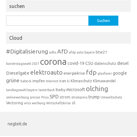
suchen
Suchen
nach:
Cloud
#Digitalisierung
AfD
btw21
adhs
afdp
auto
bayern
corona
covid-19
CSU
diesel
datenschutz
bundestagswahl 2021
fdp
elektroauto
Dieselgate
google
energiekrise
glasfaser
grüne
impfen
iran
Klimaschutz
Klimawandel
habeck
Internet
ki
olching
microsoft
ltwby
landtagswahl bayern
lauterbach
SPD
trump
strom
onlinewerbung
presse
Prius
strompreis
Umweltschutz
Vectoring
öl
virus
werbung
Wirtschaftskrise
negteit.de