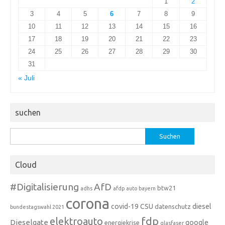
1
2
3
4
5
6
7
8
9
10
11
12
13
14
15
16
17
18
19
20
21
22
23
24
25
26
27
28
29
30
31
« Juli
suchen
Suchen
nach:
Cloud
#Digitalisierung
AfD
btw21
adhs
afdp
auto
bayern
corona
covid-19
CSU
diesel
datenschutz
bundestagswahl 2021
fdp
elektroauto
Dieselgate
google
energiekrise
glasfaser