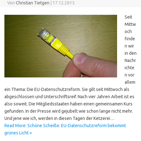
Von
Christian Tietgen
|
17.12.2015
Seit
Mittw
och
finde
n wir
in den
Nachr
ichte
n vor
allem
ein Thema: Die EU-Datenschutzreform. Sie gilt seit Mittwoch als
abgeschlossen und Unterschriftsreif. Nach vier Jahren Arbeit ist es
also soweit. Die Mitgliedsstaaten haben einen gemeinsamen Kurs
gefunden. In der Presse wird gejubelt wie schon lange nicht mehr.
Und jene wie ich, werden in diesen Tagen der Ketzerei…
Read More: Schöne Scheiße: EU-Datenschutzreform bekommt
grünes Licht »