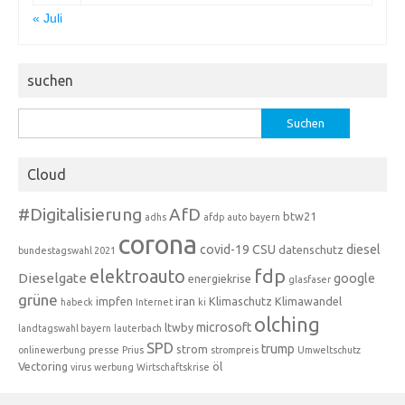
« Juli
suchen
Suchen
nach:
Cloud
#Digitalisierung
AfD
btw21
adhs
afdp
auto
bayern
corona
covid-19
CSU
diesel
datenschutz
bundestagswahl 2021
fdp
elektroauto
Dieselgate
google
energiekrise
glasfaser
grüne
impfen
iran
Klimaschutz
Klimawandel
habeck
Internet
ki
olching
microsoft
ltwby
landtagswahl bayern
lauterbach
SPD
trump
strom
onlinewerbung
presse
Prius
strompreis
Umweltschutz
Vectoring
öl
virus
werbung
Wirtschaftskrise