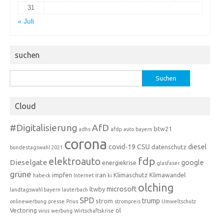
31
« Juli
suchen
Suchen
nach:
Cloud
#Digitalisierung
AfD
btw21
adhs
afdp
auto
bayern
corona
covid-19
CSU
diesel
datenschutz
bundestagswahl 2021
fdp
elektroauto
Dieselgate
google
energiekrise
glasfaser
grüne
impfen
iran
Klimaschutz
Klimawandel
habeck
Internet
ki
olching
microsoft
ltwby
landtagswahl bayern
lauterbach
SPD
trump
strom
onlinewerbung
presse
Prius
strompreis
Umweltschutz
Vectoring
öl
virus
werbung
Wirtschaftskrise