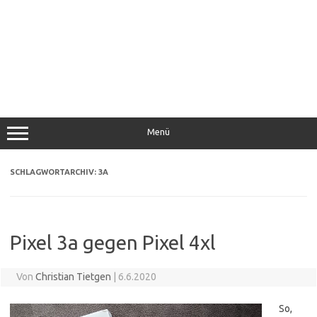
Menü
SCHLAGWORTARCHIV:
3A
Pixel 3a gegen Pixel 4xl
Von
Christian Tietgen
|
6.6.2020
So,