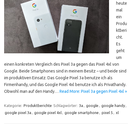
heute
mal
ein
Produ
ktberi
cht.
Es
geht
um
einen konkreten Vergleich des Pixel 3a gegen das Pixel 4xl von
Google. Beide Smartphones sind in meinem Besitz – und beide sind
im produktiven Einsatz. Das Google Pixel 3a benutze ich als
Firmenhandy, und das Google Pixel 4xl benutze ich als Privathandy.
Obwohl man auf den Handy…
Read More: Pixel 3a gegen Pixel 4xl »
Kategorie:
Produktberichte
Schlagwörter:
3a
,
google
,
google handy
,
google pixel 3a
,
google pixel 4xl
,
google smartphone
,
pixel 5
,
xl