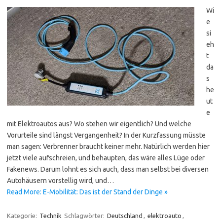
Wi
e
si
eh
t
da
s
he
ut
e
mit Elektroautos aus? Wo stehen wir eigentlich? Und welche
Vorurteile sind längst Vergangenheit? In der Kurzfassung müsste
man sagen: Verbrenner braucht keiner mehr. Natürlich werden hier
jetzt viele aufschreien, und behaupten, das wäre alles Lüge oder
Fakenews. Darum lohnt es sich auch, dass man selbst bei diversen
Autohäusern vorstellig wird, und…
Read More: E-Mobilität: Das ist der Stand der Dinge »
Kategorie:
Technik
Schlagwörter:
Deutschland
,
elektroauto
,