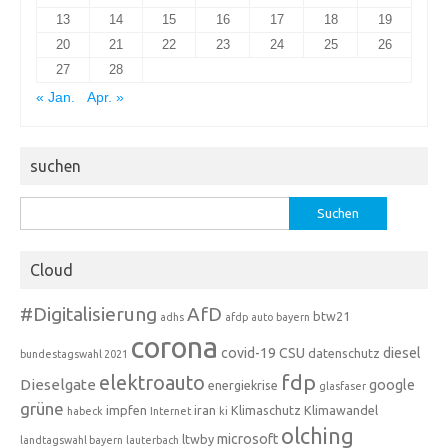
13
14
15
16
17
18
19
20
21
22
23
24
25
26
27
28
« Jan.
Apr. »
suchen
Suchen
nach:
Cloud
#Digitalisierung
AfD
btw21
adhs
afdp
auto
bayern
corona
covid-19
CSU
diesel
datenschutz
bundestagswahl 2021
fdp
elektroauto
Dieselgate
google
energiekrise
glasfaser
grüne
impfen
iran
Klimaschutz
Klimawandel
habeck
Internet
ki
olching
microsoft
ltwby
landtagswahl bayern
lauterbach