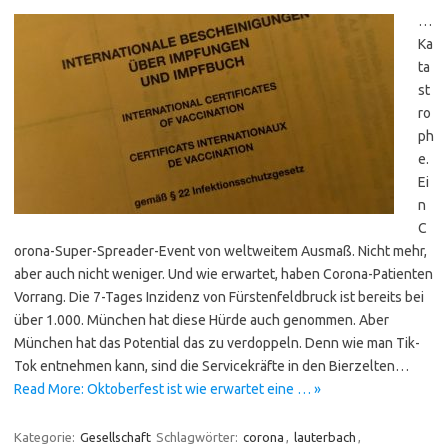
…
Ka
ta
st
ro
ph
e.
Ei
n
C
orona-Super-Spreader-Event von weltweitem Ausmaß. Nicht mehr,
aber auch nicht weniger. Und wie erwartet, haben Corona-Patienten
Vorrang. Die 7-Tages Inzidenz von Fürstenfeldbruck ist bereits bei
über 1.000. München hat diese Hürde auch genommen. Aber
München hat das Potential das zu verdoppeln. Denn wie man Tik-
Tok entnehmen kann, sind die Servicekräfte in den Bierzelten…
Read More: Oktoberfest ist wie erwartet eine … »
Kategorie:
Gesellschaft
Schlagwörter:
corona
,
lauterbach
,