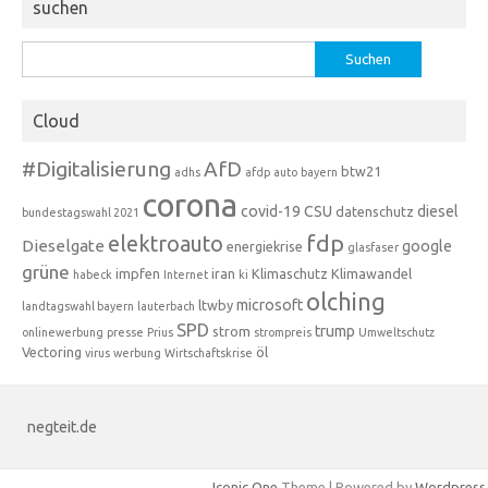
suchen
Suchen
nach:
Cloud
#Digitalisierung
AfD
btw21
adhs
afdp
auto
bayern
corona
covid-19
CSU
diesel
datenschutz
bundestagswahl 2021
fdp
elektroauto
Dieselgate
google
energiekrise
glasfaser
grüne
impfen
iran
Klimaschutz
Klimawandel
habeck
Internet
ki
olching
microsoft
ltwby
landtagswahl bayern
lauterbach
SPD
trump
strom
onlinewerbung
presse
Prius
strompreis
Umweltschutz
Vectoring
öl
virus
werbung
Wirtschaftskrise
negteit.de
Iconic One
Theme | Powered by
Wordpress