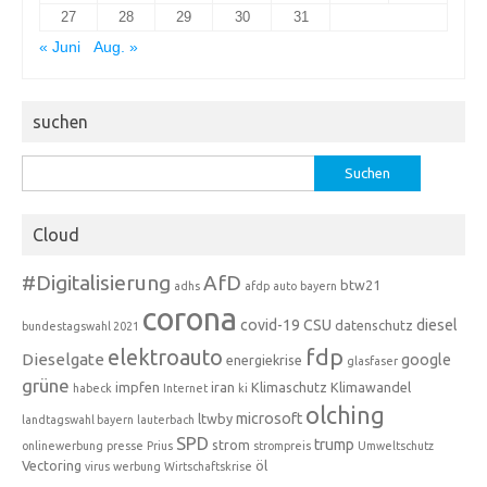
27
28
29
30
31
« Juni
Aug. »
suchen
Suchen
nach:
Cloud
#Digitalisierung
AfD
btw21
adhs
afdp
auto
bayern
corona
covid-19
CSU
diesel
datenschutz
bundestagswahl 2021
fdp
elektroauto
Dieselgate
google
energiekrise
glasfaser
grüne
impfen
iran
Klimaschutz
Klimawandel
habeck
Internet
ki
olching
microsoft
ltwby
landtagswahl bayern
lauterbach
SPD
trump
strom
onlinewerbung
presse
Prius
strompreis
Umweltschutz
Vectoring
öl
virus
werbung
Wirtschaftskrise