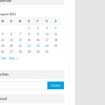
alender
ugust 2013
M
D
M
D
F
S
S
1
2
3
4
5
6
7
8
9
10
11
12
13
14
15
16
17
18
19
20
21
22
23
24
25
26
27
28
29
30
31
 Juli
Sep. »
uchen
hen
:
loud