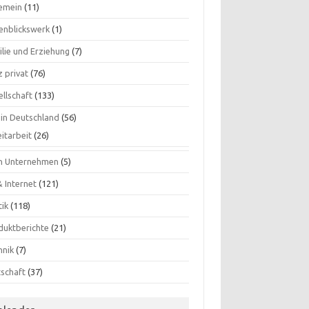
gemein
(11)
enblickswerk
(1)
ilie und Erziehung
(7)
 privat
(76)
ellschaft
(133)
 in Deutschland
(56)
itarbeit
(26)
n Unternehmen
(5)
& Internet
(121)
tik
(118)
duktberichte
(21)
hnik
(7)
tschaft
(37)