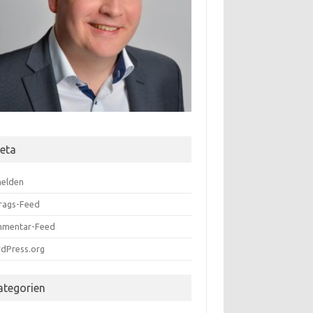
eta
elden
trags-Feed
mentar-Feed
dPress.org
ategorien