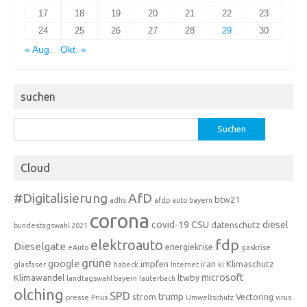
17
18
19
20
21
22
23
24
25
26
27
28
29
30
« Aug.
Okt. »
suchen
Suchen
nach:
Cloud
#Digitalisierung
AfD
btw21
adhs
afdp
auto
bayern
corona
covid-19
CSU
diesel
datenschutz
bundestagswahl 2021
fdp
elektroauto
Dieselgate
energiekrise
eAuto
gaskrise
grüne
google
impfen
iran
Klimaschutz
glasfaser
habeck
Internet
ki
microsoft
Klimawandel
ltwby
landtagswahl bayern
lauterbach
olching
SPD
trump
strom
Vectoring
presse
Prius
Umweltschutz
virus