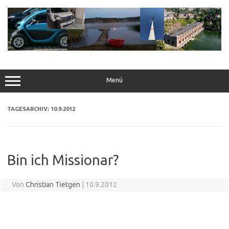
Zum
Inhalt
springen
Menü
TAGESARCHIV:
10.9.2012
Bin ich Missionar?
Von
Christian Tietgen
|
10.9.2012