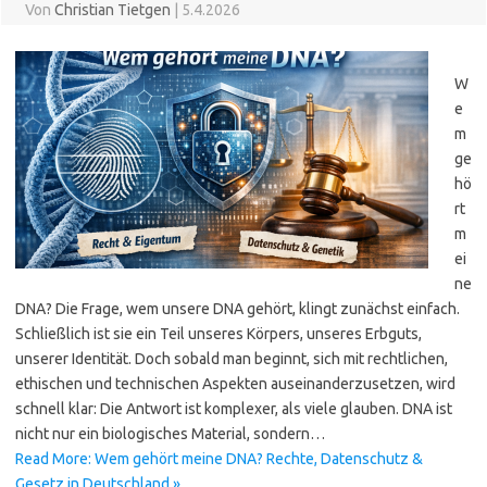
Von
Christian Tietgen
|
5.4.2026
W
e
m
ge
hö
rt
m
ei
ne
DNA? Die Frage, wem unsere DNA gehört, klingt zunächst einfach.
Schließlich ist sie ein Teil unseres Körpers, unseres Erbguts,
unserer Identität. Doch sobald man beginnt, sich mit rechtlichen,
ethischen und technischen Aspekten auseinanderzusetzen, wird
schnell klar: Die Antwort ist komplexer, als viele glauben. DNA ist
nicht nur ein biologisches Material, sondern…
Read More: Wem gehört meine DNA? Rechte, Datenschutz &
Gesetz in Deutschland »