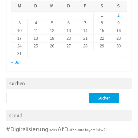
M
D
M
D
F
S
S
1
2
3
4
5
6
7
8
9
10
11
12
13
14
15
16
17
18
19
20
21
22
23
24
25
26
27
28
29
30
31
« Juli
suchen
Suchen
nach:
Cloud
#Digitalisierung
AfD
btw21
adhs
afdp
auto
bayern