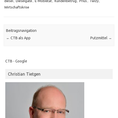
diesel
,
Dieselgate
,
E-Mobilität
,
Kundenbetrug
,
Prius
,
Twizy
,
Wirtschaftskrise
Beitragsnavigation
←
CTB als App
Putzmittel
→
CTB - Google
Christian Tietgen