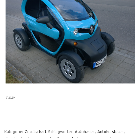
Twizy
Kategorie:
Gesellschaft
Schlagwörter:
Autobauer
,
Autohersteller
,