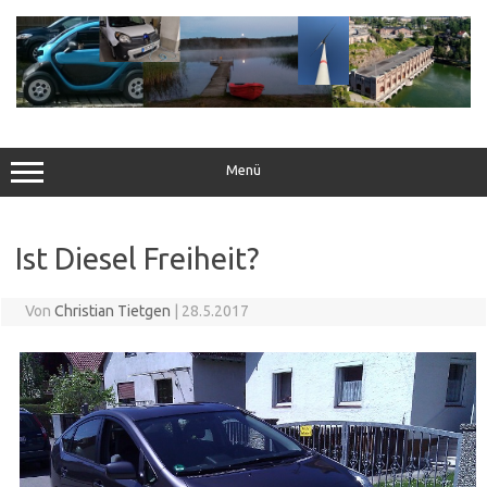
Zum
Inhalt
springen
Menü
Ist Diesel Freiheit?
Von
Christian Tietgen
|
28.5.2017