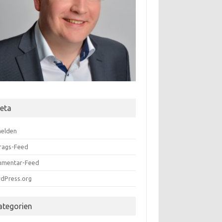
eta
elden
trags-Feed
mentar-Feed
dPress.org
ategorien