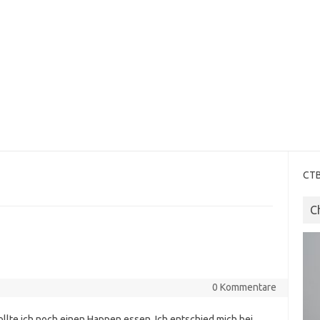
CTB
C
0 Kommentare
ollte ich noch einen Happen essen. Ich entschied mich bei