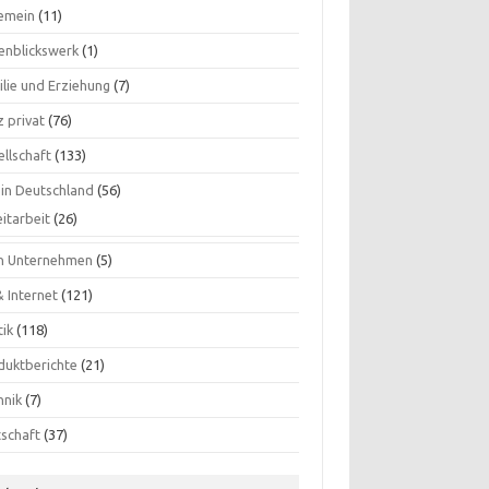
gemein
(11)
enblickswerk
(1)
ilie und Erziehung
(7)
 privat
(76)
ellschaft
(133)
 in Deutschland
(56)
itarbeit
(26)
n Unternehmen
(5)
& Internet
(121)
tik
(118)
duktberichte
(21)
hnik
(7)
tschaft
(37)