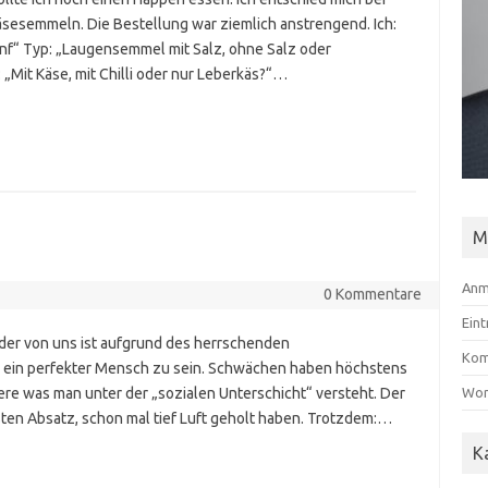
sesemmeln. Die Bestellung war ziemlich anstrengend. Ich:
f“ Typ: „Laugensemmel mit Salz, ohne Salz oder
Mit Käse, mit Chilli oder nur Leberkäs?“…
M
Anm
0 Kommentare
Ein
eder von uns ist aufgrund des herrschenden
Kom
, ein perfekter Mensch zu sein. Schwächen haben höchstens
Wor
ere was man unter der „sozialen Unterschicht“ versteht. Der
sten Absatz, schon mal tief Luft geholt haben. Trotzdem:…
K