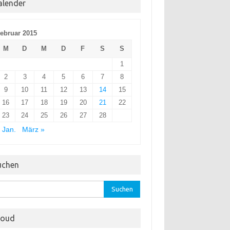
alender
ebruar 2015
M
D
M
D
F
S
S
1
2
3
4
5
6
7
8
9
10
11
12
13
14
15
16
17
18
19
20
21
22
23
24
25
26
27
28
 Jan.
März »
uchen
hen
:
loud